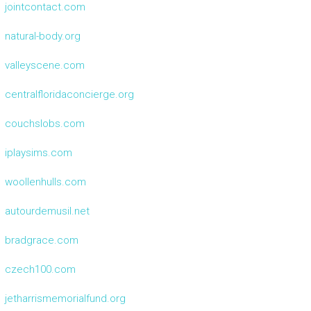
jointcontact.com
natural-body.org
valleyscene.com
centralfloridaconcierge.org
couchslobs.com
iplaysims.com
woollenhulls.com
autourdemusil.net
bradgrace.com
czech100.com
jetharrismemorialfund.org