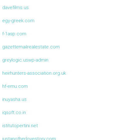
davefilms.us
egy-greek.com
f-1asp.com
gazettemailrealestate.com
greylogic.uswp-admin
heirhunters-association.org.uk
hf-emu.com
inuyasha.us
iqsoft.co.in
istitutopertini.net
justanotherlovestory.com