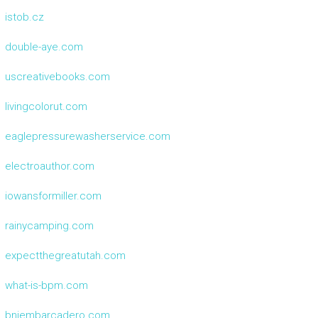
istob.cz
double-aye.com
uscreativebooks.com
livingcolorut.com
eaglepressurewasherservice.com
electroauthor.com
iowansformiller.com
rainycamping.com
expectthegreatutah.com
what-is-bpm.com
bniembarcadero.com