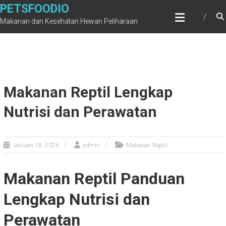
Skip
PETSFOODIO
to
Makanan dan Kesehatan Hewan Peliharaan
content
Makanan Reptil Lengkap
Nutrisi dan Perawatan
Januari 18, 2026
admin
Makanan Reptil
Makanan Reptil Panduan
Lengkap Nutrisi dan
Perawatan