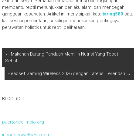
aktif dan sehat. Perhatian terhadap nutrisi dan lingkungan
membantu reptil menunjukkan perilaku alami dan mencegah
gangguan kesehatan. Artikel ini menyisipkan kata
taring589
satu
kali sesuai permintaan, sekaligus menekankan pentingnya
perawatan holistik untuk reptil peliharaan.
←
Makanan Burung Panduan Memilih Nutrisi Yang Tepat
Sehat
Headset Gaming Wireless 2026 dengan Latensi Terendah
→
BLOG ROLL
puertoricolimpio.org
ingoodcowellness.com