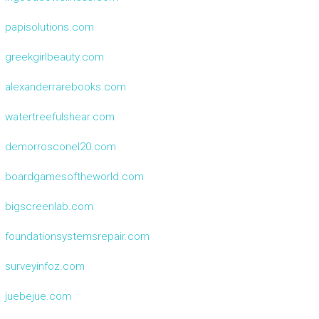
papisolutions.com
greekgirlbeauty.com
alexanderrarebooks.com
watertreefulshear.com
demorrosconel20.com
boardgamesoftheworld.com
bigscreenlab.com
foundationsystemsrepair.com
surveyinfoz.com
juebejue.com