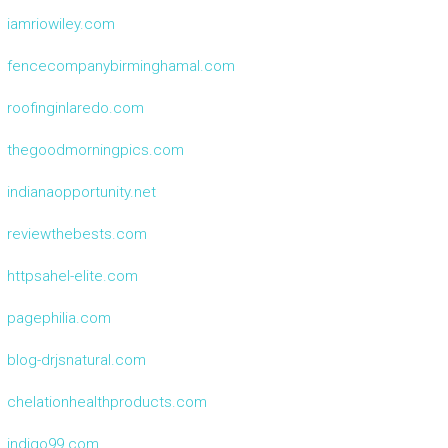
iamriowiley.com
fencecompanybirminghamal.com
roofinginlaredo.com
thegoodmorningpics.com
indianaopportunity.net
reviewthebests.com
httpsahel-elite.com
pagephilia.com
blog-drjsnatural.com
chelationhealthproducts.com
indigo99.com