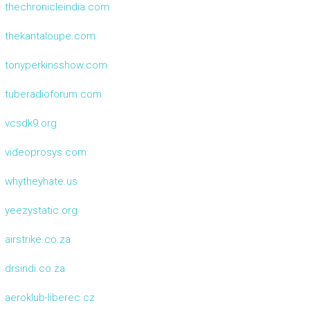
thechronicleindia.com
thekantaloupe.com
tonyperkinsshow.com
tuberadioforum.com
vcsdk9.org
videoprosys.com
whytheyhate.us
yeezystatic.org
airstrike.co.za
drsindi.co.za
aeroklub-liberec.cz