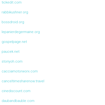
tickedit.com
rabbikushner.org
bossdroid.org
lepanierdegermaine.org
gospelpage.net
paucek.net
storiyoh.com
cacciamotorworx.com
canceltimesharenow.travel
cinediscount.com
daubandbauble.com