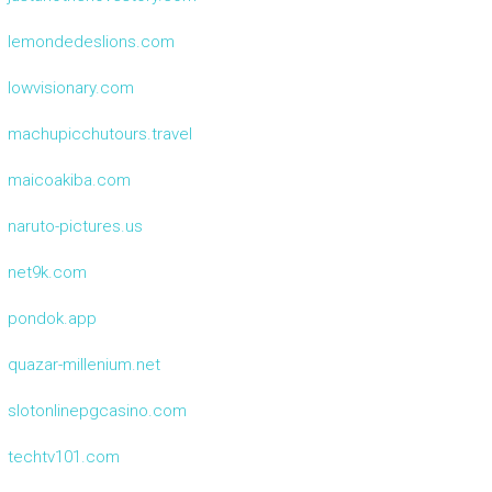
lemondedeslions.com
lowvisionary.com
machupicchutours.travel
maicoakiba.com
naruto-pictures.us
net9k.com
pondok.app
quazar-millenium.net
slotonlinepgcasino.com
techtv101.com