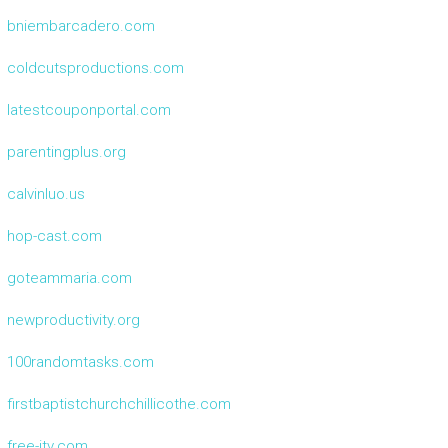
bniembarcadero.com
coldcutsproductions.com
latestcouponportal.com
parentingplus.org
calvinluo.us
hop-cast.com
goteammaria.com
newproductivity.org
100randomtasks.com
firstbaptistchurchchillicothe.com
free-itv.com