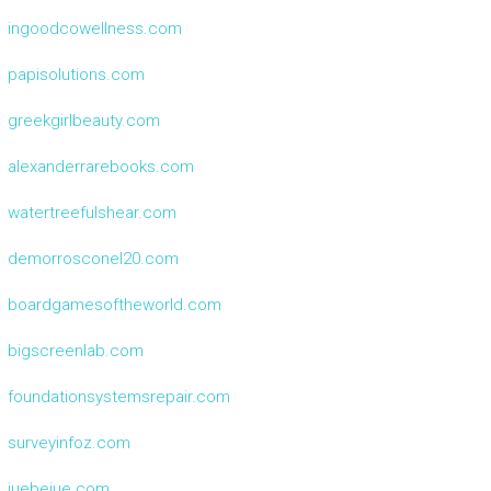
ingoodcowellness.com
papisolutions.com
greekgirlbeauty.com
alexanderrarebooks.com
watertreefulshear.com
demorrosconel20.com
boardgamesoftheworld.com
bigscreenlab.com
foundationsystemsrepair.com
surveyinfoz.com
juebejue.com