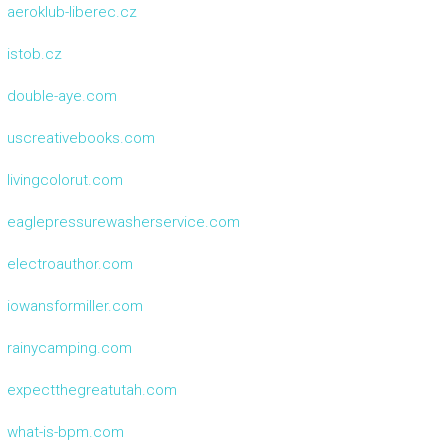
aeroklub-liberec.cz
istob.cz
double-aye.com
uscreativebooks.com
livingcolorut.com
eaglepressurewasherservice.com
electroauthor.com
iowansformiller.com
rainycamping.com
expectthegreatutah.com
what-is-bpm.com