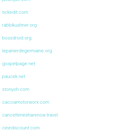
tickedit.com
rabbikushner.org
bossdroid.org
lepanierdegermaine.org
gospelpage.net
paucek.net
storiyoh.com
cacciamotorworx.com
canceltimesharenow.travel
cinediscount.com