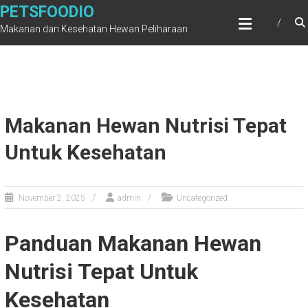
Skip
PETSFOODIO
to
Makanan dan Kesehatan Hewan Peliharaan
content
Makanan Hewan Nutrisi Tepat
Untuk Kesehatan
November 2, 2025
admin
Uncategorized
Panduan Makanan Hewan
Nutrisi Tepat Untuk
Kesehatan