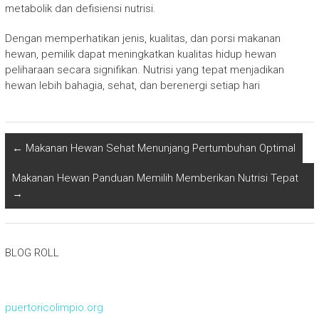
metabolik dan defisiensi nutrisi.
Dengan memperhatikan jenis, kualitas, dan porsi makanan
hewan, pemilik dapat meningkatkan kualitas hidup hewan
peliharaan secara signifikan. Nutrisi yang tepat menjadikan
hewan lebih bahagia, sehat, dan berenergi setiap hari
←
Makanan Hewan Sehat Menunjang Pertumbuhan Optimal
Makanan Hewan Panduan Memilih Memberikan Nutrisi Tepat
→
BLOG ROLL
puertoricolimpio.org