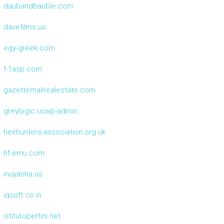
daubandbauble.com
davefilms.us
egy-greek.com
f-1asp.com
gazettemailrealestate.com
greylogic.uswp-admin
heirhunters-association.org.uk
hf-emu.com
inuyasha.us
iqsoft.co.in
istitutopertini.net