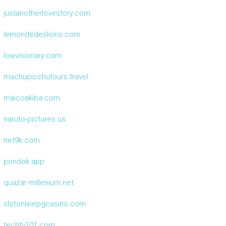
justanotherlovestory.com
lemondedeslions.com
lowvisionary.com
machupicchutours.travel
maicoakiba.com
naruto-pictures.us
net9k.com
pondok.app
quazar-millenium.net
slotonlinepgcasino.com
techtv101.com