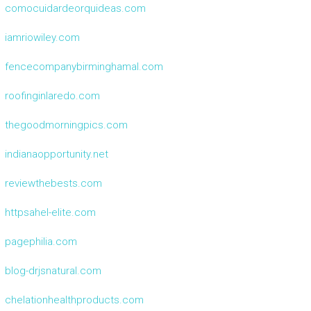
comocuidardeorquideas.com
iamriowiley.com
fencecompanybirminghamal.com
roofinginlaredo.com
thegoodmorningpics.com
indianaopportunity.net
reviewthebests.com
httpsahel-elite.com
pagephilia.com
blog-drjsnatural.com
chelationhealthproducts.com